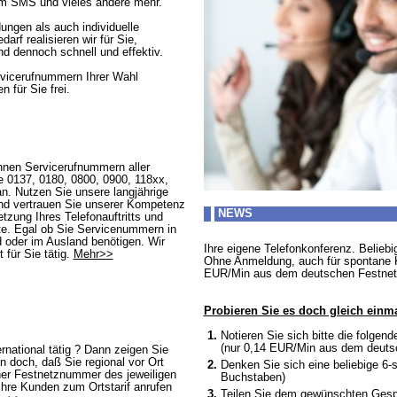
 SMS und vieles andere mehr.
ngen als auch individuelle
rf realisieren wir für Sie,
und dennoch schnell und effektiv.
rvicerufnummern Ihrer Wahl
 für Sie frei.
Ihnen Servicerufnummern aller
e 0137, 0180, 0800, 0900, 118xx,
an. Nutzen Sie unsere langjährige
nd vertrauen Sie unserer Kompetenz
NEWS
tzung Ihres Telefonauftritts und
kte. Egal ob Sie Servicenummern in
 oder im Ausland benötigen. Wir
Ihre eigene Telefonkonferenz. Belieb
t für Sie tätig.
Mehr>>
Ohne Anmeldung, auch für spontane K
EUR/Min aus dem deutschen Festnet
Probieren Sie es doch gleich einma
1.
Notieren Sie sich bitte die folge
(nur 0,14 EUR/Min aus dem deuts
ernational tätig ? Dann zeigen Sie
n doch, daß Sie regional vor Ort
2.
Denken Sie sich eine beliebige 6-
iner Festnetznummer des jeweiligen
Buchstaben)
Ihre Kunden zum Ortstarif anrufen
3.
Teilen Sie dem gewünschten Gespr