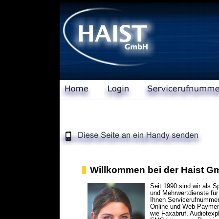
Willkommen bei der Haist G
Seit 1990 sind wir als S
und Mehrwertdienste für
Ihnen Servicerufnummern
Online und Web Paymen
wie Faxabruf, Audiotexp