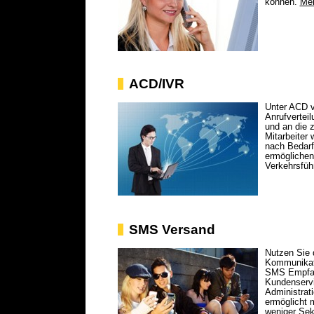
können.
Me
ACD/IVR
Unter ACD v
Anrufverteil
und an die 
Mitarbeiter 
nach Bedarf
ermöglichen
Verkehrsfüh
SMS Versand
Nutzen Sie 
Kommunikat
SMS Empfan
Kundenservi
Administrati
ermöglicht 
weniger Sek