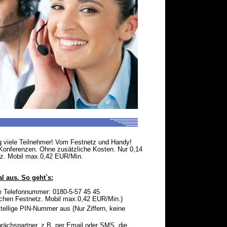
ig viele Teilnehmer! Vom Festnetz und Handy!
onferenzen. Ohne zusätzliche Kosten. Nur 0,14
z. Mobil max.0,42 EUR/Min.
l aus. So geht`s:
nde Telefonnummer: 0180-5-57 45 45
chen Festnetz. Mobil max.0,42 EUR/Min.)
stellige PIN-Nummer aus (Nur Ziffern, keine
ächspartner, z.B. per Email oder SMS, die