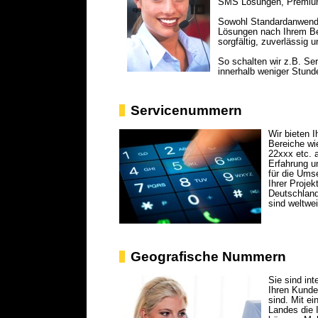
SMS Lösungen, Premium
Sowohl Standardanwendu
Lösungen nach Ihrem Beda
sorgfältig, zuverlässig 
So schalten wir z.B. Se
innerhalb weniger Stunden
Servicenummern
Wir bieten 
Bereiche wi
22xxx etc. 
Erfahrung u
für die Umse
Ihrer Proje
Deutschland
sind weltwei
Geografische Nummern
Sie sind int
Ihren Kunde
sind. Mit e
Landes die 