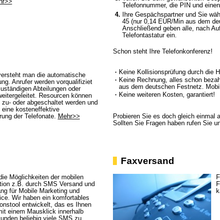
hr>>
Telefonnummer, die PIN und einen
4.
Ihre Gespächspartner und Sie wäh
45 (nur 0,14 EUR/Min aus dem de
Anschließend geben alle, nach Au
Telefontastatur ein.
Schon steht Ihre Telefonkonferenz!
·
Keine Kollisionsprüfung durch die
ersteht man die automatische
·
Keine Rechnung, alles schon bezah
ung. Anrufer werden vorqualifiziet
aus dem deutschen Festnetz. Mobi
zuständigen Abteilungen oder
·
Keine weiteren Kosten, garantiert!
weitergeleitet. Resourcen können
 zu- oder abgeschaltet werden und
 eine kosteneffektive
rung der Telefonate.
Mehr>>
Probieren Sie es doch gleich einmal 
Sollten Sie Fragen haben rufen Sie un
Faxversand
die Möglichkeiten der mobilen
F
ion z.B. durch SMS Versand und
F
g für Mobile Marketing und
k
ce. Wir haben ein komfortables
onstool entwickelt, das es Ihnen
mit einem Mausklick innerhalb
unden beliebig viele SMS zu